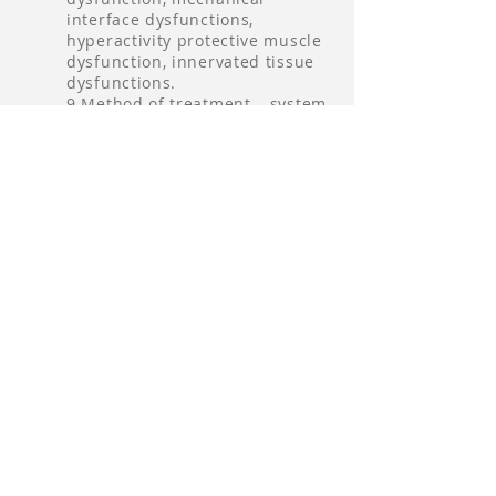
interface dysfunctions,
hyperactivity protective muscle
dysfunction, innervated tissue
dysfunctions.
9 Method of treatment – system
of technique progression,
hypersensitivity problems,
hidden neural component and
sensitised examination
10.Treatment progressions –
cervical nerve root foraminal
opening and closing
dysfunctions, neural tension
dysfunction, combined neural
tension and reduced closing
dysfunctions (level/type 3c),
thoracic outlet syndrome
treatment combinations, medial
and lateral elbow pain, carpal
tunnel syndrome. Neural
tension dysfunction, specific
neural siding dysfunctions