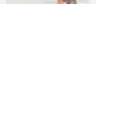
אבחון:
האבחון לא מסתמך על בדיקות
מעבדה בלבד. דרושים ראיון חולה יסודי
ובדיקה פיזיקאלית מדוקדקת עם חשיבות רבה
לאבחנה מבדלת.
לאחר קביעת עובדה שמדובר בתסמונת חשוב
מאוד לדעת איזה מבנים נפגעו ובאיזה אזור
מדויק. הדבר מתאפשר בעזרת סידרת בדיקות
ספציפיות שדורשות מהמנות תכנית גבוהה
והבנת ביומכניקה של התנועות הנעשות
באזור. הכי חשוב למצוא את הגורמים
התורמים לשינוי במצב של אזור מוצא בית