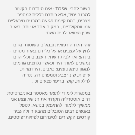
חשוב להבין שTOS : אינו סינדרום הקשור
למבנה יחיד, אלא כותרת כללית למספר
מצבים, בהם קיימת פגיעה במבנים נויראליים
או/ו ווסקולריים, במקום אחד או יותר, באזור
שבין הצוואר לבית השחי.
זוהי הגדרה רפואית ובמלים פשוטות נגרם
לחץ על עצבים או על כלי דם באזור מסוים -
בין הצוואר לבית השחי. העצבים וכלי הדם
נמשכים לאורך היד וכאשר נלחצים גורמים
למגוון סימפטומים: כאבים, הירדמויות,
עייפות, שינוי צבע וטמפרטורה, נטייה
לדלקות, קושי בריפוי פצעים וכו.
במסגרת לימודי לתואר מאסטר באוניברסיטת
דרום אוסטרליה חקרתי את הנושא ומאז אני
ממשיך ללמוד ולהתעמק בנושא, לטפל
באנשים רבים הסובלים מהבעיה ולהעביר
קורסים הקשורים לסינדרום לפיזיותרפיסטים.