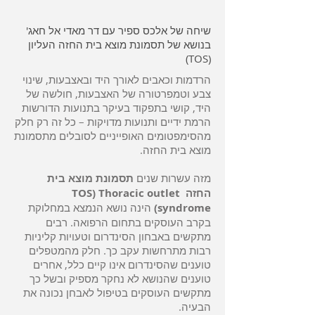
שיחה של אלכס ספיר עם דר מאדי אל חאג'
בנושא של תסמונת מוצא בית החזה העליון
(TOS)
הרדמות וכאבים לאורך היד ובאצבעות, שינוי
צבע וטמפרטורה של האצבעות, חולשה של
היד, קושי בתפקוד בעיקר בתנועות הדורשות
הרמת ידיים ותנועות מדויקות – כל זה רק חלק
מהסימפטומים האופייניים לסובלים מתסמונת
מוצא בית החזה.
מזה עשרות שנים
תסמונת מוצא בית
החזה TOS) Thoracic outlet
syndrome)
הינה נושא הנמצא במחלוקת
בקרב העוסקים בתחום הרפואה. רבים
מתקשים באבחון הסינדרום וטעויות קליניות
רבות מתרחשות עקב כך. חלק מהמטפלים
טוענים שהסינדרום אינו קיים כלל, אחרים
טוענים שהנושא לא נחקר מספיק ובשל כך
מתקשים העוסקים בטיפול לאבחן נכונה את
הבעיה.