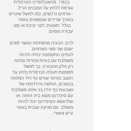
בכ1% מהאוכלוסייה הנורמלית
וגורמת ללחץ על המבנים הנ"ל.
- גורמים נרכשים, כמו למשל שינויים
באורך שרירים שנמצאים באזור
בגלל תאונות, לקוי יציבה או סוג
עבודה מסוים.
לרוב הבעיה מתפתחת כאשר לאדם
ישנם שני סוגי הגורמים.
לעתים התסמונת יכולה להיות
משולבת עם בעיות אחרות ומהוה
רק חלק מהבעיה, כך למשל
תסמונת תעלה הכרפלית (לחץ על
העצב באיזור שורש כף היד המלווה
בכאבים, חולשה והירדמות של
אצבעות כף היד) בכ 40% משולבת
עם סינדרום מוצא בית החזה. או
שלדוגמא הסינדרום יכול להיות
משולב עם פגיעה עצבית באזור
ע"ש צווארי.