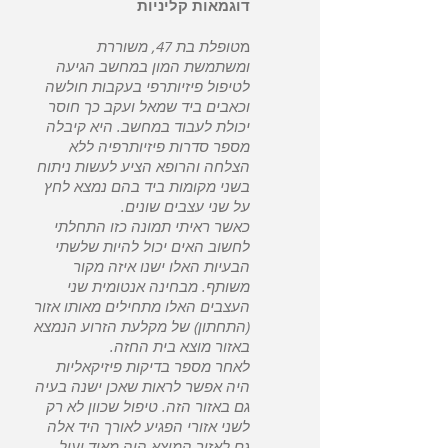
דוגמאות קליניות
מ
טופלת בת 47, משוררת
ומשתמשת המון במחשב הגיעה
לטיפול פיזיותרפי בעקבות חולשה
וכאבים ביד שמאל ועקב כך חוסר
יכולת לעבוד במחשב. היא קיבלה
מספר סדרות פיזיותרפיה ללא
הצלחה והרופא הציע לעשות ניתוח
בשני מקומות ביד בהם נמצא לחץ
על שני עצבים שונים.
כאשר ראיתי תמונה כזו התחלתי
לחשוב האים יכול להיות שלשתי
הבעיות האלו ישנו איזה מקור
משותף. מבחינה אנטומית שני
העצבים האלו מתחילים מאותו אזור
(התחתון) של מקלעת הזרוע הנמצא
באזור מוצא בית החזה.
לאחר מספר בדיקות פיזיקאליות
היה אפשר לראות שאכן ישנה בעיה
גם באזור הזה. טיפול שכוון לא רק
לשני אזורי הפגיע לאורך היד אלה
גם לאזור המוצא היה מאוד יעיל